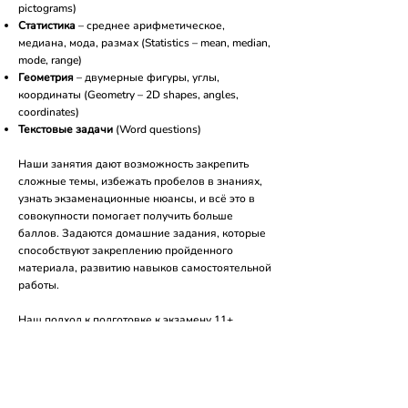
pictograms)
Статистика
– среднее арифметическое,
медиана, мода, размах (Statistics – mean, median,
mode, range)
Геометрия
– двумерные фигуры, углы,
координаты (Geometry – 2D shapes, angles,
coordinates)
Текстовые задачи
(Word questions)
Наши занятия дают возможность закрепить
сложные темы, избежать пробелов в знаниях,
узнать экзаменационные нюансы, и всё это в
совокупности помогает получить больше
баллов. Задаются домашние задания, которые
способствуют закреплению пройденного
материала, развитию навыков самостоятельной
работы.
Наш подход к подготовке к экзамену 11+
обеспечивает всестороннее развитие всех
необходимых навыков, что позволяет нашим
ученикам успешно справляться с
экзаменационными заданиями, добиваться
высоких результатов и поступать в