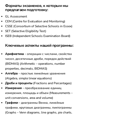
Форматы экзаменов, к которым мы
предлагаем подготовку:
GL Assessment
CEM (Centre for Evaluation and Monitoring)
CSSE (Consortium of Selective Schools in Essex)
SET (​
Selective Eligibility Test)
ISEB (Independent Schools Examination Board)
Ключевые аспекты нашей программы:
Арифметика
– операции с числами, свойства
чисел, десятичные дроби, порядок действий
(BIDMAS) (Arithmetic – operations, number
properties, decimals, BIDMAS)
Алгебра
– простые линейные уравнения
(Algebra, simple linear equations)
Дроби и проценты
(Fractions and Percentages)
Измерения
– преобразование единиц
измерения, площадь и объем (Measurements –
unit conversions, area and volume)
Графики
– диаграммы Венна, линейные
графики, круговые диаграммы, пиктограммы
(Graphs – Venn diagrams, line graphs, pie charts,