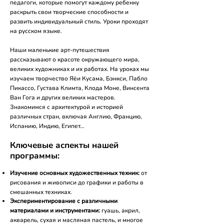
педагоги, которые помогут каждому ребенку
раскрыть свои творческие способности и
развить индивидуальный стиль. Уроки проходят
на русском языке.
Наши маленькие арт-путешествия
рассказывают о красоте окружающего мира,
великих художниках и их работах. На уроках мы
изучаем творчество Яёи Кусама, Бэнкси, Пабло
Пикассо, Густава Климта, Клода Моне, Винсента
Ван Гога и других великих мастеров.
Знакомимся с архитектурой и историей
различных стран, включая Англию, Францию,
Испанию, Индию, Египет…
Ключевые аспекты нашей
программы:
​
Изучение основных художественных техник:
от
рисования и живописи до графики и работы в
смешанных техниках.
Экспериментирование с различными
материалами и инструментами:
гуашь, акрил,
акварель, сухая и масляная пастель, и многое